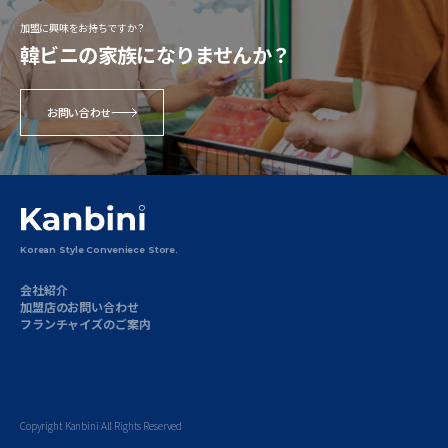
加盟に興味をお持ちですか？
韓ビニの家族になりませんか？
韓ビニイオンモール石巻店
宮城県
お問い合わせ
住所
〒986-0866 宮城県石巻市茜平４丁目
104
電話
最寄り駅
JR仙石線 石巻あゆみ野駅より徒歩約20
分
Korean Style Conveniece Store.
​営業時間
10:00～21:00
会社紹介
加盟店のお問い合わせ
​駐車場
無料駐車場有
フランチャイズのご案内
韓ビニイオンモール東員店
三重県
住所
Copyright Kanbini All Rights Reserved
〒511-0255 三重県員弁郡東員町長深字