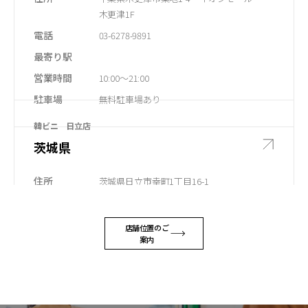
木更津1F
電話
03-6278-9891
最寄り駅
​営業時間
10:00～21:00
​駐車場
無料駐車場あり
韓ビニ 日立店
茨城県
住所
茨城県日立市幸町1丁目16-1
電話
最寄り駅
JR常磐線日立駅から 徒歩4分
店舗位置のご
案内
​営業時間
10:00～20:00
​駐車場
有