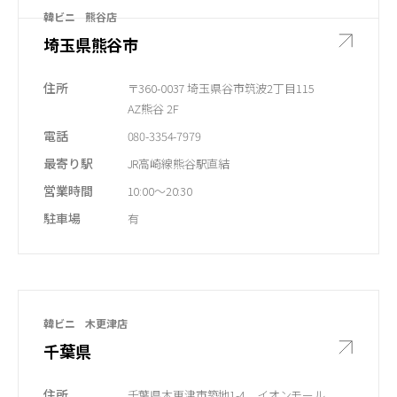
韓ビニ 熊谷店
埼玉県熊谷市
住所
〒360-0037 埼玉県谷市筑波2丁目115
AZ熊谷 2F
電話
080-3354-7979
最寄り駅
JR高崎線熊谷駅直結
​営業時間
10:00～20:30
​駐車場
有
韓ビニ 木更津店
千葉県
住所
千葉県木更津市築地1-4 イオンモール